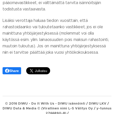
pääomavastikkeet, ei välttämättä tarvita isännöitsijän
todistusta vastaavasta.
Lisäksi verottaja haluaa tiedon vuosittain, että
rahastoidaanko vai tuloutetaanko vastikkeet, jos ei ole
mainittuna yhtiöjärjestyksessä (molemmat voi olla
käytössä esim. ylim. lainaosuuden pois maksun rahastointi,
muutoin tuloutus). Jos on mainittuna yhtiöjärjestyksessä
niin ei tarvitse päättää joka vuosi yhtiökokouksessa.
Share
© 2016 DIWU - Do It With Us - DIWU isännöinti / DIWU LKV /
DIWU Data & Media © (Virallinen nimi L-S Välitys Oy / y-tunnus
2766890-8) /