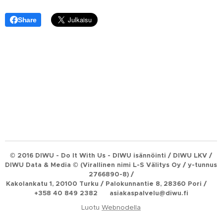
Share
© 2016 DIWU - Do It With Us - DIWU isännöinti / DIWU LKV /
DIWU Data & Media © (Virallinen nimi L-S Välitys Oy / y-tunnus
2766890-8) /
Kakolankatu 1, 20100 Turku / Palokunnantie 8, 28360 Pori / ☎
+358 40 849 2382 ✉ asiakaspalvelu@diwu.fi
Luotu
Webnodella